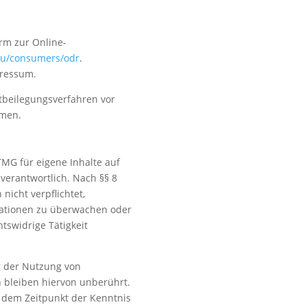
orm zur Online-
.eu/consumers/odr
.
pressum.
eitbeilegungsverfahren vor
hmen.
TMG für eigene Inhalte auf
verantwortlich. Nach §§ 8
nicht verpflichtet,
mationen zu überwachen oder
tswidrige Tätigkeit
g der Nutzung von
 bleiben hiervon unberührt.
b dem Zeitpunkt der Kenntnis